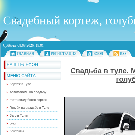
Свадебный кортеж, голуби
Суббота, 08.08.2026, 19:01
ГЛАВНАЯ
РЕГИСТРАЦИЯ
ВХОД
RSS
НАШ ТЕЛЕФОН
Свадьба в туле.
МЕНЮ САЙТА
голу
Кортеж в Туле
Автомобиль на свадьбу
фото свадебного кортеж
Голуби на свадьбу в Туле
Загсы Тулы
Блог
Контакты